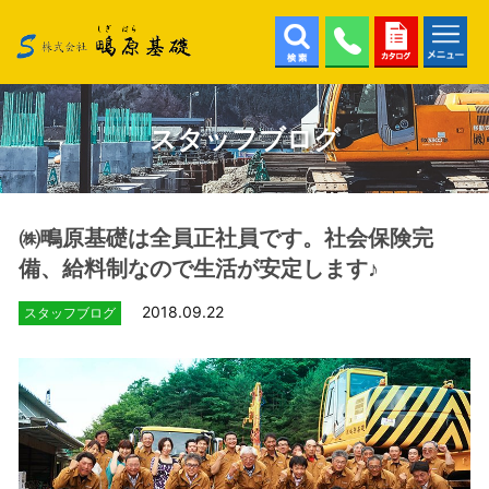
株式会社鴫原基礎
検索
022-
カタ
メニ
343-
ログ
ュー
6111
スタッフブログ
㈱鴫原基礎は全員正社員です。社会保険完
備、給料制なので生活が安定します♪
2018.09.22
スタッフブログ