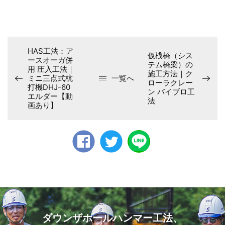
HAS工法：ア
仮桟橋（シス
ースオーガ併
テム橋梁）の
用 圧入工法｜
施工方法｜ク
ミニ三点式杭
一覧へ
ローラクレー
打機DHJ-60
ン バイブロ工
エルダー【動
法
画あり】
Faceb
twitter
ook
ダウンザホールハンマー工法、