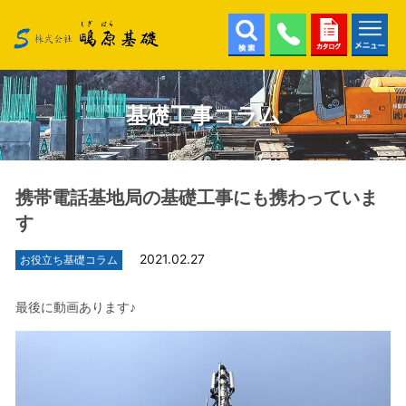
株式会社鴫原基礎
検索
022-
カタ
メニ
343-
ログ
ュー
6111
基礎工事コラム
携帯電話基地局の基礎工事にも携わっていま
す
2021.02.27
お役立ち基礎コラム
最後に動画あります♪